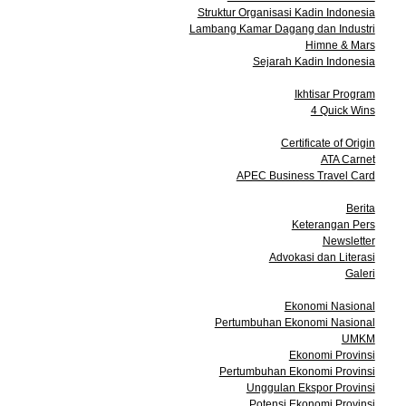
Struktur Organisasi Kadin Indonesia
Lambang Kamar Dagang dan Industri
Himne & Mars
Sejarah Kadin Indonesia
Program
Ikhtisar Program
4 Quick Wins
Layanan
Certificate of Origin
ATA Carnet
APEC Business Travel Card
Media
Berita
Keterangan Pers
Newsletter
Advokasi dan Literasi
Galeri
Data dan Statistik
Ekonomi Nasional
Pertumbuhan Ekonomi Nasional
UMKM
Ekonomi Provinsi
Pertumbuhan Ekonomi Provinsi
Unggulan Ekspor Provinsi
Potensi Ekonomi Provinsi