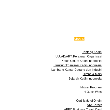
Masuk
Tentang Kami
Tentang Kadin
UU, AD/ART, Peraturan Organisasi
Ketua Umum Kadin Indonesia
Struktur Organisasi Kadin Indonesia
Lambang Kamar Dagang dan Industri
Himne & Mars
Sejarah Kadin Indonesia
Program
Ikhtisar Program
4 Quick Wins
Layanan
Certificate of Origin
ATA Carnet
APEC Business Travel Card