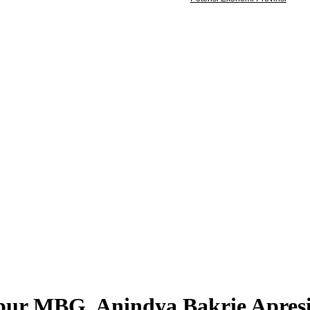
Acara
Keanggotaan
Info Bisnis
Kontak
 TARGETKAN 320 
IE APRESIASI ST
ur MBG, Anindya Bakrie Apresia