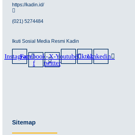
https://kadin.id/
(021) 5274484
Ikuti Sosial Media Resmi Kadin
Instagram
Facebook-
X-
Youtube
Tiktok
Linkedin
f
twitter
Sitemap