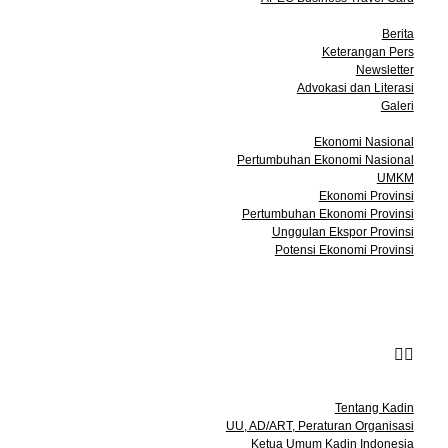
Media
Berita
Keterangan Pers
Newsletter
Advokasi dan Literasi
Galeri
Data dan Statistik
Ekonomi Nasional
Pertumbuhan Ekonomi Nasional
UMKM
Ekonomi Provinsi
Pertumbuhan Ekonomi Provinsi
Unggulan Ekspor Provinsi
Potensi Ekonomi Provinsi
Acara
Keanggotaan
Info Bisnis
Kontak
Tentang Kami
Tentang Kadin
UU, AD/ART, Peraturan Organisasi
Ketua Umum Kadin Indonesia