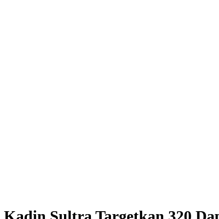
KADIN SULTRA
ANINDYA BAKR
INDUSTRIAL
Kadin Sultra Targetkan 320 Dap