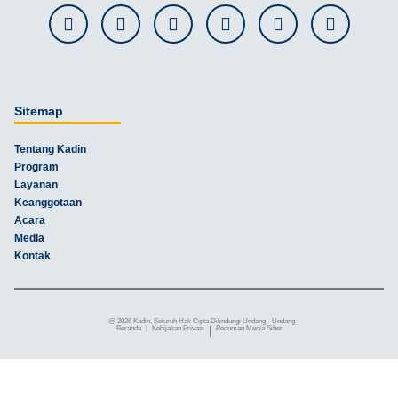
Sitemap
Tentang Kadin
Program
Layanan
Keanggotaan
Acara
Media
Kontak
@ 2026 Kadin, Seluruh Hak Cipta Dilindungi Undang - Undang
Beranda
|
Kebijakan Privasi
|
Pedoman Media Siber