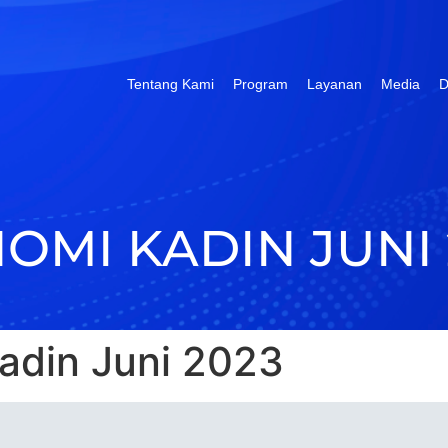
Tentang Kami
Program
Layanan
Media
D
OMI KADIN JUNI 
adin Juni 2023