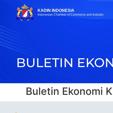
KADIN INDONESIA
Indonesian Chamber of Commerce and Industry
BULETIN EKON
Buletin Ekonomi K