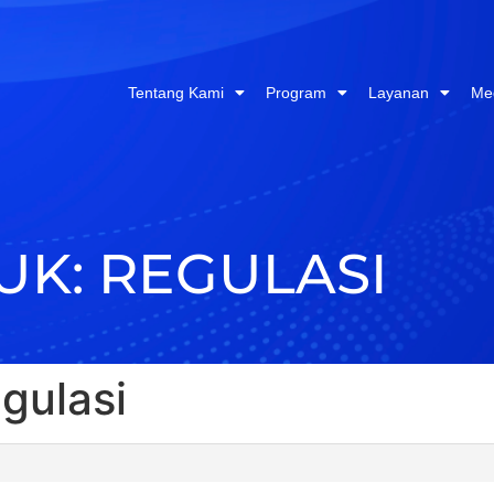
Tentang Kami
Program
Layanan
Me
K: REGULASI
gulasi