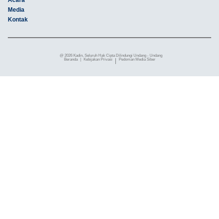
Acara
Media
Kontak
@ 2026 Kadin, Seluruh Hak Cipta Dilindungi Undang - Undang
Beranda
|
Kebijakan Privasi
|
Pedoman Media Siber