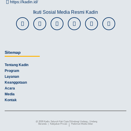
https://kadin.id/
Ikuti Sosial Media Resmi Kadin
Sitemap
Tentang Kadin
Program
Layanan
Keanggotaan
Acara
Media
Kontak
@ 2026 Kadin, Seluruh Hak Cipta Dilindungi Undang - Undang
Beranda
|
Kebijakan Privasi
|
Pedoman Media Siber