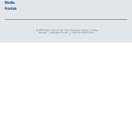
Media
Kontak
@ 2026 Kadin, Seluruh Hak Cipta Dilindungi Undang - Undang
Beranda
|
Kebijakan Privasi
|
Pedoman Media Siber