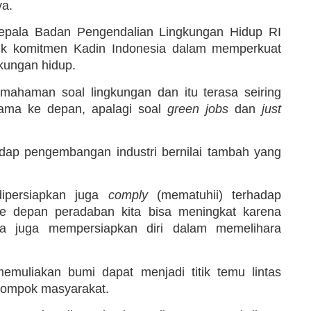
ya.
Kepala Badan Pengendalian Lingkungan Hidup RI
 komitmen Kadin Indonesia dalam memperkuat
kungan hidup.
ahaman soal lingkungan dan itu terasa seiring
ama ke depan, apalagi soal
green jobs
dan
just
adap pengembangan industri bernilai tambah yang
dipersiapkan juga
comply
(mematuhii) terhadap
 ke depan peradaban kita bisa meningkat karena
ta juga mempersiapkan diri dalam memelihara
muliakan bumi dapat menjadi titik temu lintas
kelompok masyarakat.