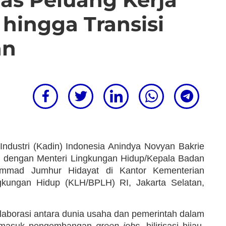
hingga Transisi
an
ustri (Kadin) Indonesia Anindya Novyan Bakrie
si dengan Menteri Lingkungan Hidup/Kepala Badan
mmad Jumhur Hidayat di Kantor Kementerian
gkungan Hidup (KLH/BPLH) RI, Jakarta Selatan,
aborasi antara dunia usaha dan pemerintah dalam
ermasuk pengembangan
green jobs
, hilirisasi hijau,