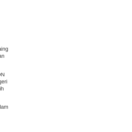
aing
an
DN
eri
ih
alam