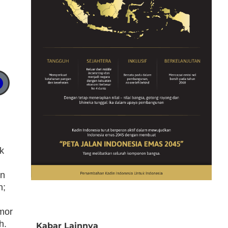
k
an
n;
mor
h.
Kabar Lainnya